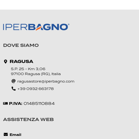
DOVE SIAMO
RAGUSA
S.P. 25 - Km 3,06
97100 Ragusa (RG), Italia
ragusastore@iperbagno.com
+39 0‍932 6631‍78
P.IVA:
01‍485110884
ASSISTENZA WEB
Email