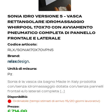
SONIA IDRO VERSIONE 5 - VASCA
RETTANGOLARE IDROMASSAGGIO
WHIRPOOL 170X70 CON AVVIAMENTO
PNEUMATICO COMPLETA DI PANNELLO
FRONTALE E LATERALE
Codice articolo:
RLX/SONIA170X70VPN5
Brand:
Unità di misura:
Pz
Sonia è la vasca da bagno Made in Italy prodotta
con/senza idromassaggio dotata con/senza pannelli
frontali e/o laterali completa [...]
Disponibilità:
Ordinabile (tempi stimati di arrivo 15/20 giorni lavorativi)
Prezzo:
€
714,00