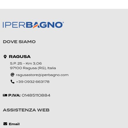
DOVE SIAMO
RAGUSA
S.P. 25 - Km 3,06
97100 Ragusa (RG), Italia
ragusastore@iperbagno.com
+39 0‍932 6631‍78
P.IVA:
01‍485110884
ASSISTENZA WEB
Email