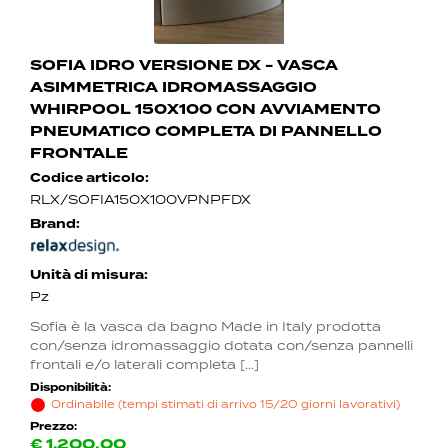
SOFIA IDRO VERSIONE DX - VASCA
ASIMMETRICA IDROMASSAGGIO
WHIRPOOL 150X100 CON AVVIAMENTO
PNEUMATICO COMPLETA DI PANNELLO
FRONTALE
Codice articolo:
RLX/SOFIA150X100VPNPFDX
Brand:
Unità di misura:
Pz
Sofia è la vasca da bagno Made in Italy prodotta
con/senza idromassaggio dotata con/senza pannelli
frontali e/o laterali completa [...]
Disponibilità:
Ordinabile (tempi stimati di arrivo 15/20 giorni lavorativi)
Prezzo:
€
1.200,00