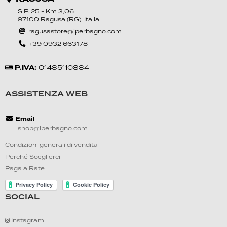
S.P. 25 - Km 3,06
97100 Ragusa (RG), Italia
ragusastore@iperbagno.com
+39 0‍932 6631‍78
P.IVA:
01‍485110884
ASSISTENZA WEB
Email
shop@iperbagno.com
Condizioni generali di vendita
Perché Sceglierci
Paga a Rate
SOCIAL
Instagram