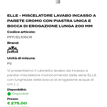
ELLE - MISCELATORE LAVABO INCASSO A
PARETE CROMO CON PIASTRA UNICA E
BOCCA DI EROGAZIONE LUNGA 200 MM
Codice articolo:
PFF/EL105CR
Brand:
Unità di misura:
Pz
Vi presentiamo il rubinetto lavabo da incasso a
parete miscelatore monocomando della serie ELLE
con lunghezza della bocca di erogazione acqua di
cm [...]
Disponibilità:
Disponibile
Prezzo:
€
275,00