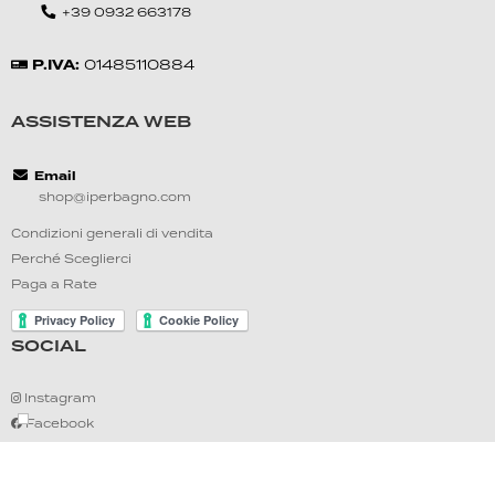
+39 0‍932 6631‍78
P.IVA:
01‍485110884
ASSISTENZA WEB
Email
shop@iperbagno.com
Condizioni generali di vendita
Perché Sceglierci
Paga a Rate
SOCIAL
Instagram
Facebook
Linkedin
TikTok