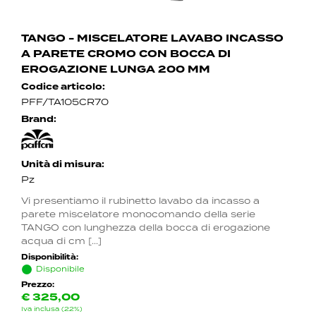
TANGO - MISCELATORE LAVABO INCASSO
A PARETE CROMO CON BOCCA DI
EROGAZIONE LUNGA 200 MM
Codice articolo:
PFF/TA105CR70
Brand:
Unità di misura:
Pz
Vi presentiamo il rubinetto lavabo da incasso a
parete miscelatore monocomando della serie
TANGO con lunghezza della bocca di erogazione
acqua di cm [...]
Disponibilità:
Disponibile
Prezzo:
€
325,00
Iva inclusa (22%)