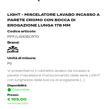
LIGHT - MISCELATORE LAVABO INCASSO A
PARETE CROMO CON BOCCA DI
EROGAZIONE LUNGA 178 MM
Codice articolo:
PFF/LIG105CR70
Brand:
Unità di misura:
Pz
Vi presentiamo il rubinetto lavabo da incasso a
parete miscelatore monocomando della serie LIGHT
con lunghezza della bocca di erogazione [...]
Disponibilità:
Disponibile
Prezzo:
€
195,00
Iva inclusa (22%)