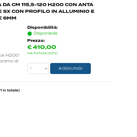
 DA CM 115,5-120 H200 CON ANTA
SX CON PROFILO IN ALLUMINIO E
E 6MM
Disponibilità:
Disponibile
Prezzo:
€
410,00
Iva inclusa (22%)
nce H200
nonimo di
1 in totale)