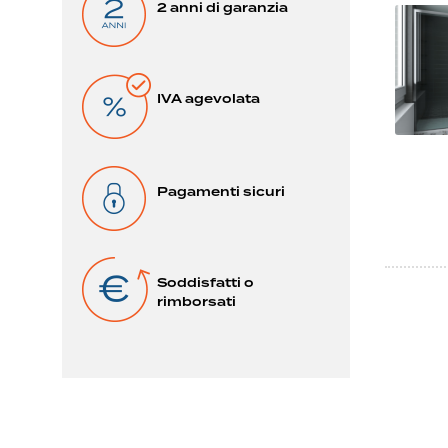
2 anni di garanzia
IVA agevolata
Pagamenti sicuri
Soddisfatti o
rimborsati