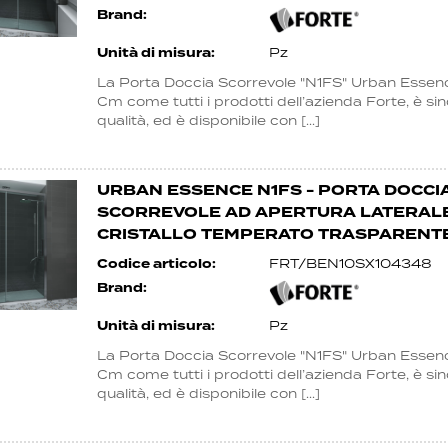
Brand:
Unità di misura:
Pz
La Porta Doccia Scorrevole "N1FS" Urban Esse
Cm come tutti i prodotti dell’azienda Forte, è si
qualità, ed è disponibile con [...]
URBAN ESSENCE N1FS - PORTA DOCCIA
SCORREVOLE AD APERTURA LATERALE 
CRISTALLO TEMPERATO TRASPARENT
Codice articolo:
FRT/BEN10SX104348
Brand:
Unità di misura:
Pz
La Porta Doccia Scorrevole "N1FS" Urban Esse
Cm come tutti i prodotti dell’azienda Forte, è si
qualità, ed è disponibile con [...]