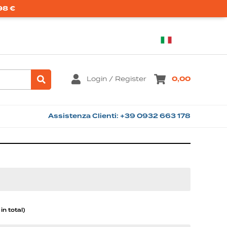
98 €
Italian
Login / Register
0,00
in total)