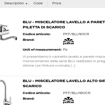
BLU - MISCELATORE LAVELLO A PARE
PILETTA DI SCARICO
Codice articolo:
PFF/BLU161CR
Brand:
Unit of measurement:
Pz
Vi presentiamo il rubinetto lavello a parete misc
monocomando della serie BLU realizzato in preg
ottone con finitura cromata [...]
BLU - MISCELATORE LAVELLO ALTO GI
SCARICO
Codice articolo:
PFF/BLU180CR
Brand: