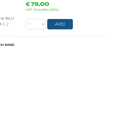
€
75,00
VAT included (22%)
rie BLU
[...]
in total)