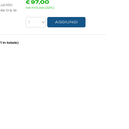
€
97,00
Lucido
Iva inclusa (22%)
e tra le
1 in totale)