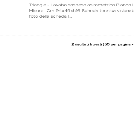
Triangle - Lavabo sospeso asimmetrico Bianco 
Misure: Cm 94x49xh16 Scheda tecnica visionabil
foto della scheda [...]
2 risultati trovati (50 per pagina - 