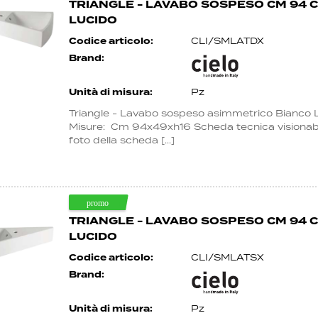
TRIANGLE - LAVABO SOSPESO CM 94 
LUCIDO
Codice articolo:
CLI/SMLATDX
Brand:
Unità di misura:
Pz
Triangle - Lavabo sospeso asimmetrico Bianco 
Misure: Cm 94x49xh16 Scheda tecnica visionabil
foto della scheda [...]
TRIANGLE - LAVABO SOSPESO CM 94 
LUCIDO
Codice articolo:
CLI/SMLATSX
Brand:
Unità di misura:
Pz